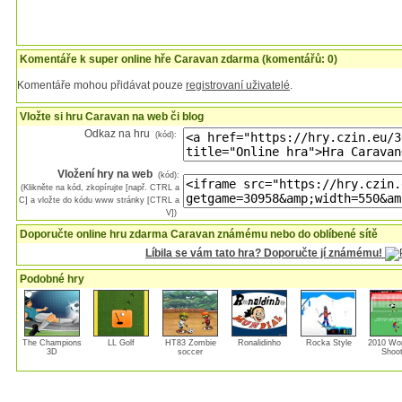
Komentáře k super online hře Caravan zdarma (komentářů: 0)
Komentáře mohou přidávat pouze
registrovaní uživatelé
.
Vložte si hru Caravan na web či blog
Odkaz na hru
(kód):
Vložení hry na web
(kód):
(Klikněte na kód, zkopírujte [např. CTRL a
C] a vložte do kódu www stránky [CTRL a
V])
Doporučte online hru zdarma Caravan známému nebo do oblíbené sítě
Líbila se vám tato hra? Doporučte jí známému!
Podobné hry
The Champions
LL Golf
HT83 Zombie
Ronalidinho
Rocka Style
2010 Wor
3D
soccer
Shoot