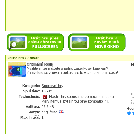
Online hra Caravan
Originální popis
N
Myslíte si, že můžete snadno zaparkovat karavan?
Zamyslete se znovu a pokusit se to v co nejkratším čase!
Kategorie:
Sportovní hry
Spuštěno:
1568x
U 
Technologie:
Flash - hry spouštíme pomocí emulátoru,
a 
sk
který nemusí být s hrou plně kompatibilní.
li
Velikost:
53.3 kB
Hod
Jazyk:
angličtina
Max. hráčů:
1