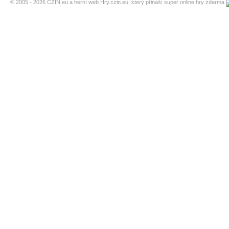
© 2005 - 2026
CZIN.eu
a herní web Hry.czin.eu, který přináší super online hry zdarma