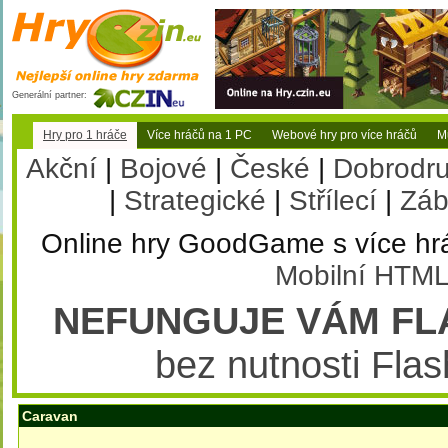
Generální partner:
Hry pro 1 hráče
Více hráčů na 1 PC
Webové hry pro více hráčů
Mu
Akční
|
Bojové
|
České
|
Dobrodr
|
Strategické
|
Střílecí
|
Záb
Online hry GoodGame s více hr
Mobilní HTML
NEFUNGUJE VÁM FL
bez nutnosti Flas
Caravan