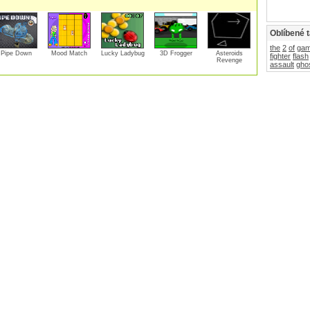
Oblíbené 
the
2
of
ga
Pipe Down
Mood Match
Lucky Ladybug
3D Frogger
Asteroids
fighter
flash
Revenge
assault
gho