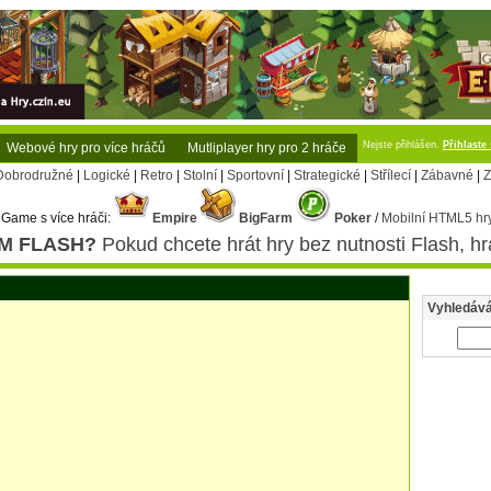
Nejste přihlášen.
Přihlaste
Webové hry pro více hráčů
Mutliplayer hry pro 2 hráče
Dobrodružné
|
Logické
|
Retro
|
Stolní
|
Sportovní
|
Strategické
|
Střílecí
|
Zábavné
|
Z
Game s více hráči:
Empire
BigFarm
Poker
/
Mobilní HTML5 hry
M FLASH?
Pokud chcete hrát hry bez nutnosti Flash, hr
Vyhledává