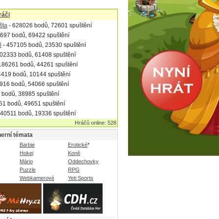
ráči
šta
- 628026 bodů, 72601 spuštění
697 bodů, 69422 spuštění
l
- 457105 bodů, 23530 spuštění
02333 bodů, 61408 spuštění
186261 bodů, 44261 spuštění
4419 bodů, 10144 spuštění
916 bodů, 54066 spuštění
 bodů, 38985 spuštění
51 bodů, 49651 spuštění
 40511 bodů, 19336 spuštění
Hráčů online: 528
herní témata
Barbie
Erotické
*
Hokej
Koně
Mário
Oddechovky
Puzzle
RPG
Webkamerové
Yeti Sports