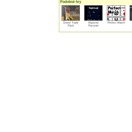
Podobné hry
Doom Triple
Klasický
Perfect Match
Pack
Pacman