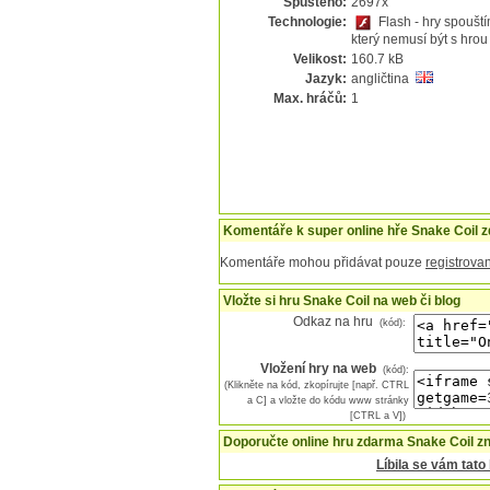
Spuštěno:
2697x
Technologie:
Flash - hry spoušt
který nemusí být s hrou
Velikost:
160.7 kB
Jazyk:
angličtina
Max. hráčů:
1
Komentáře k super online hře Snake Coil 
Komentáře mohou přidávat pouze
registrovan
Vložte si hru Snake Coil na web či blog
Odkaz na hru
(kód):
Vložení hry na web
(kód):
(Klikněte na kód, zkopírujte [např. CTRL
a C] a vložte do kódu www stránky
[CTRL a V])
Doporučte online hru zdarma Snake Coil z
Líbila se vám tat