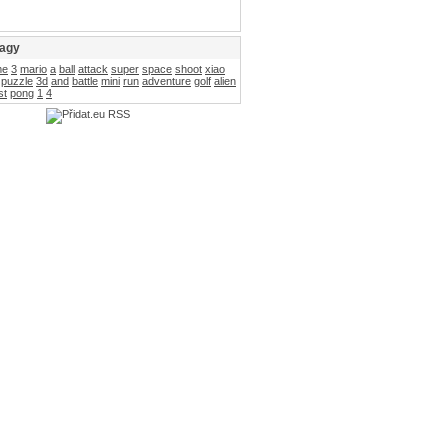
tagy
me
3
mario
a
ball
attack
super
space
shoot
xiao
puzzle
3d
and
battle
mini
run
adventure
golf
alien
st
pong
1
4