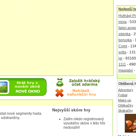
Nejlepší h
Hufnágl Pi
moja
- 533
falen.ange
zdenka
- 2
boruvka
- 
Comi
- 13
sofia
- 131
jsr
- 93160
1111
- 496
maajabo
-
Oblíbená 
Adventury
Fotbal
Make-up
Oblíkačky
Nejvyšší skóre hry
Skákačky
idat nové segmenty hada.
 odstraněny.
Zatím nikdo registrovaný
vysokého skóre v této hře
nedosáhl!