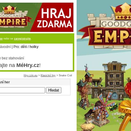
 se
nebo se
zaregistrujte
.
ávodní
| Pro:
děti
/
holky
 bez stahování
ajte na
MéHry.cz
!
Hry.czin.eu
>
Klasické hry
> Snake Coil
ní her