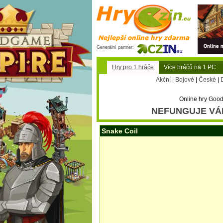
Generální partner:
Hry pro 1 hráče
Více hráčů na 1 PC
Akční
|
Bojové
|
České
|
Online hry Good
NEFUNGUJE VÁ
Snake Coil