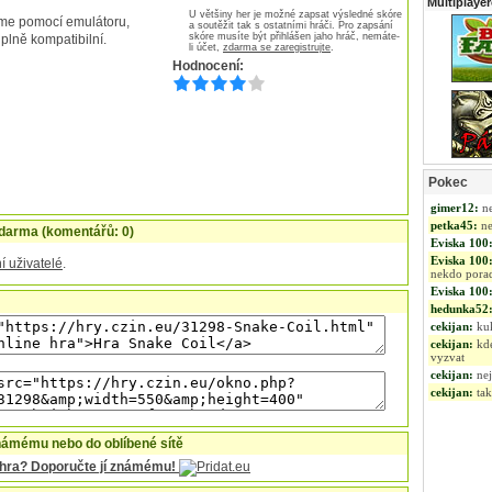
Multiplaye
U většiny her je možné zapsat výsledné skóre
íme pomocí emulátoru,
a soutěžit tak s ostatními hráči. Pro zapsání
skóre musíte být přihlášen jaho hráč, nemáte-
 plně kompatibilní.
li účet,
zdarma se zaregistrujte
.
Hodnocení:
Pokec
zdarma (komentářů: 0)
í uživatelé
.
námému nebo do oblíbené sítě
o hra? Doporučte jí známému!