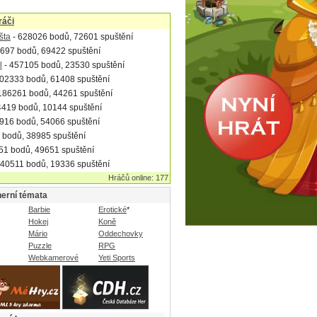
ráči
šta
- 628026 bodů, 72601 spuštění
697 bodů, 69422 spuštění
l
- 457105 bodů, 23530 spuštění
02333 bodů, 61408 spuštění
186261 bodů, 44261 spuštění
4419 bodů, 10144 spuštění
916 bodů, 54066 spuštění
 bodů, 38985 spuštění
51 bodů, 49651 spuštění
 40511 bodů, 19336 spuštění
Hráčů online: 177
herní témata
Barbie
Erotické
*
Hokej
Koně
Mário
Oddechovky
Puzzle
RPG
Webkamerové
Yeti Sports