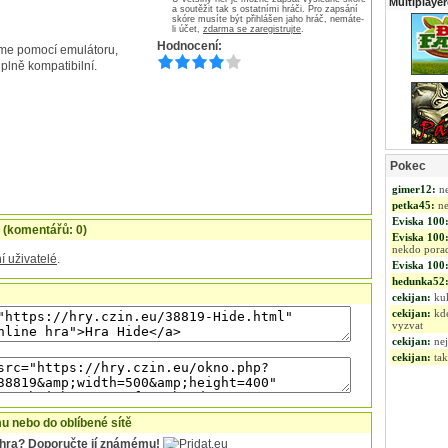
Multiplaye
a soutěžit tak s ostatními hráči. Pro zapsání
skóre musíte být přihlášen jaho hráč, nemáte-
li účet,
zdarma se zaregistrujte
.
Hodnocení:
íme pomocí emulátoru,
 plně kompatibilní.
Pokec
 (komentářů: 0)
í uživatelé
.
 nebo do oblíbené sítě
o hra? Doporučte jí známému!