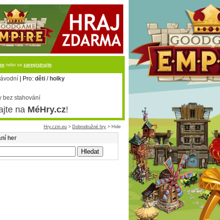
 se
nebo se
zaregistrujte
.
ávodní
| Pro:
děti
/
holky
 bez stahování
ajte na
MéHry.cz
!
Hry.czin.eu
>
Dobrodružné hry
> Hide
ní her