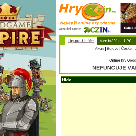
Generální partner:
Hry pro 1 hráče
Více hráčů na 1 PC
Akční
|
Bojové
|
České
|
Online hry Good
NEFUNGUJE VÁ
Hide