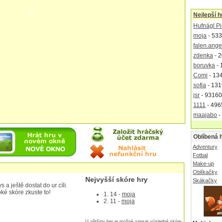
Nejlepší h
Hufnágl Pi
moja
- 533
falen.ange
zdenka
- 2
boruvka
- 
Comi
- 13
sofia
- 131
jsr
- 93160
1111
- 496
maajabo
-
Oblíbená 
Adventury
Fotbal
Make-up
Oblíkačky
Nejvyšší skóre hry
Skákačky
a ještě dostat do ur cíli.
ké skóre zkuste to!
1. 14 -
moja
2. 11 -
moja
U většiny her je možné zapsat výsledné skóre