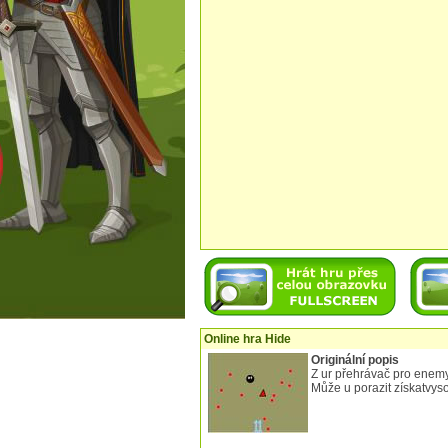
Online hra Hide
Originální popis
Z ur přehrávač pro enemys 
Může u porazit získatvyso