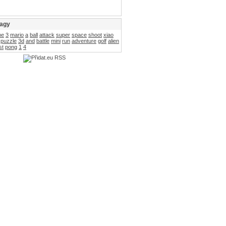
tagy
me
3
mario
a
ball
attack
super
space
shoot
xiao
puzzle
3d
and
battle
mini
run
adventure
golf
alien
st
pong
1
4