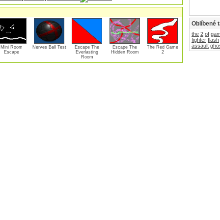
Oblíbené 
the
2
of
ga
fighter
flash
assault
gho
Mini Room
Nerves Ball Test
Escape The
Escape The
The Red Game
Escape
Everlasting
Hidden Room
2
Room