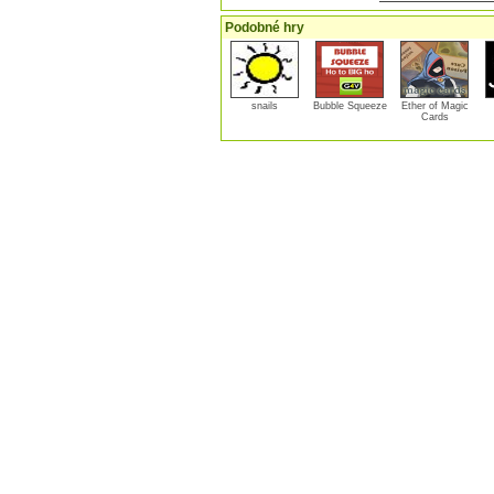
Podobné hry
snails
Bubble Squeeze
Ether of Magic
Cards