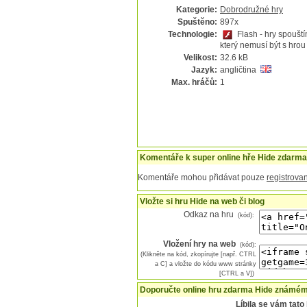
Kategorie:
Dobrodružné hry
Spuštěno:
897x
Technologie:
Flash - hry spoušt
který nemusí být s hrou
Velikost:
32.6 kB
Jazyk:
angličtina
Max. hráčů:
1
Komentáře k super online hře Hide zdarma
Komentáře mohou přidávat pouze
registrovan
Vložte si hru Hide na web či blog
Odkaz na hru
(kód):
Vložení hry na web
(kód):
(Klikněte na kód, zkopírujte [např. CTRL
a C] a vložte do kódu www stránky
[CTRL a V])
Doporučte online hru zdarma Hide známému
Líbila se vám tat