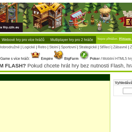
Nejste přihlášen.
Přihlaste
Webové hry pro více hráčů
Mutliplayer hry pro 2 hráče
Dobrodružné
|
Logické
|
Retro
|
Stolní
|
Sportovní
|
Strategické
|
Střílecí
|
Zábavné
|
Z
Game s více hráči:
Empire
BigFarm
Poker
/
Mobilní HTML5 hry
M FLASH?
Pokud chcete hrát hry bez nutnosti Flash, hr
Vyhledává