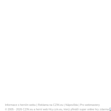
Informace o herním webu
|
Reklama na CZIN.eu
|
Nápověda
|
Pro webmastery
© 2005 - 2026
CZIN.eu
a herní web Hry.czin.eu, který přináší super online hry zdarma