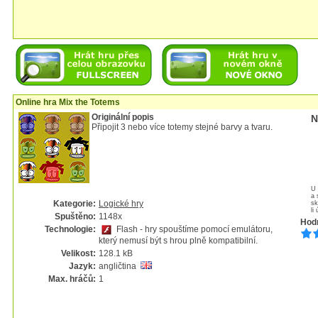
Online hra Mix the Totems
Originální popis
N
Připojit 3 nebo více totemy stejné barvy a tvaru.
U 
a 
Kategorie:
Logické hry
sk
li
Spuštěno:
1148x
Hod
Technologie:
Flash - hry spouštíme pomocí emulátoru,
který nemusí být s hrou plně kompatibilní.
Velikost:
128.1 kB
Jazyk:
angličtina
Max. hráčů:
1