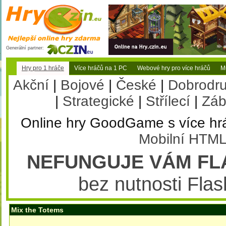
Generální partner:
Hry pro 1 hráče
Více hráčů na 1 PC
Webové hry pro více hráčů
Mu
Akční
|
Bojové
|
České
|
Dobrodr
|
Strategické
|
Střílecí
|
Záb
Online hry GoodGame s více hr
Mobilní HTML
NEFUNGUJE VÁM FL
bez nutnosti Flas
Mix the Totems