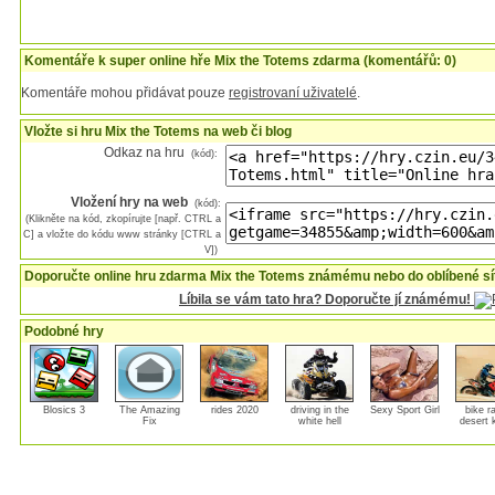
Komentáře k super online hře Mix the Totems zdarma (komentářů: 0)
Komentáře mohou přidávat pouze
registrovaní uživatelé
.
Vložte si hru Mix the Totems na web či blog
Odkaz na hru
(kód):
Vložení hry na web
(kód):
(Klikněte na kód, zkopírujte [např. CTRL a
C] a vložte do kódu www stránky [CTRL a
V])
Doporučte online hru zdarma Mix the Totems známému nebo do oblíbené sí
Líbila se vám tato hra? Doporučte jí známému!
Podobné hry
Blosics 3
The Amazing
rides 2020
driving in the
Sexy Sport Girl
bike r
Fix
white hell
desert 